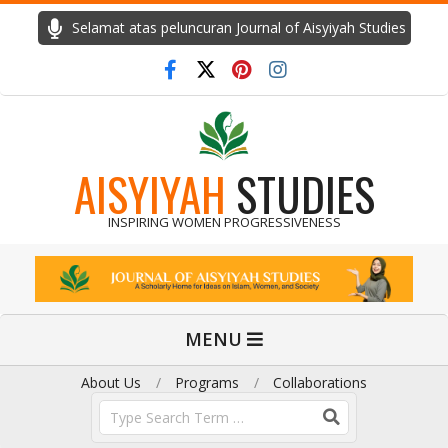
Skip
Selamat atas peluncuran Journal of Aisyiyah Studies
to
content
AISYIYAH
STUDIES
INSPIRING WOMEN PROGRESSIVENESS
Primary
MENU
Navigation
Menu
About Us
Programs
Collaborations
Search