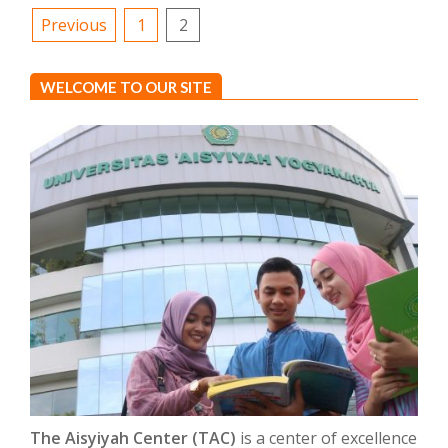
Posts
Previous
1
2
pagination
WELCOME TO OUR SITE
The Aisyiyah Center (TAC)
is a center of excellence