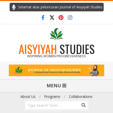
Skip
Selamat atas peluncuran Journal of Aisyiyah Studies
to
content
AISYIYAH
STUDIES
INSPIRING WOMEN PROGRESSIVENESS
Primary
MENU
Navigation
Menu
About Us
Programs
Collaborations
Search