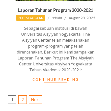
Laporan Tahunan Program 2020-2021
2021-
admin
August 28, 2021
KELEMBAGAAN
08-
28
Sebagai sebuah institusi di bawah
Universitas Aisyiyah Yogyakarta, The
Aisyiyah Center telah melaksanakan
program-program yang telah
direncanakan. Berikut ini kami sampaikan
Laporan Tahunan Program The Aisyiyah
Center Universitas Aisyiyah Yogyakarta
Tahun Akademik 2020-2021:
CONTINUE READING
Posts
1
2
Next
pagination