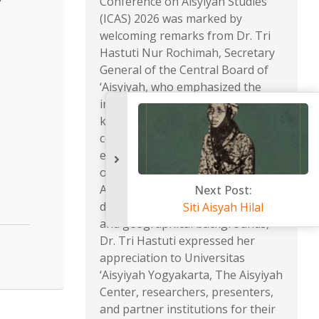
Conference on Aisyiyah Studies
(ICAS) 2026 was marked by
welcoming remarks from Dr. Tri
Hastuti Nur Rochimah, Secretary
General of the Central Board of
‘Aisyiyah, who emphasized the
importance of strengthening
knowledge production, scholarly
collaboration, and global
engagement as part of Aisyiyah’s
ongoing contribution to society.
Addressing participants from
diverse academic, professional,
and geographical backgrounds,
Dr. Tri Hastuti expressed her
appreciation to Universitas
‘Aisyiyah Yogyakarta, The Aisyiyah
Center, researchers, presenters,
and partner institutions for their