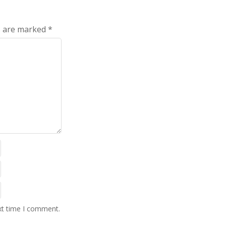
ds are marked
*
xt time I comment.