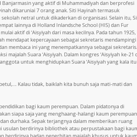
 Banjarmasin yang aktif di Muhammadiyah dan berprofesi
yinah dikaruniai 7 orang anak. Siti Hayinah termasuk
kolah netral untuk dikaderkan di organisasi. Selain itu, Si
pat lainnya di Holland Inlandsche School (HIS) dan Fur
ulai aktif di ‘Aisyiyah dari masa kecilnya. Pada tahun 1925,
nah mendapat kepercayaan sebagai sekretaris mendampingi
dan membaca ini yang menempatkannya sebagai sekretaris
i majalah Suara ‘Aisyiyah. Dalam kongres ‘Aisyiyah ke-21 d
nggota untuk menghidupkan Suara ‘Aisyiyah yang kala itu
-betul,…. Kalau tidak, baiklah kita bunuh saja mati-mati dan
a pendidikan bagi kaum perempuan. Dalam pidatonya di
atakan siapa saja yang menghaang-halangi kaum perempuan
 dan durhaka. Sepak terjangnya dalam memberikan ruang
ui usulan berdirinya bibliothek atau perpustakaan bagi kau
n berdirinya badan penerbitan majalah khusus untuk kau