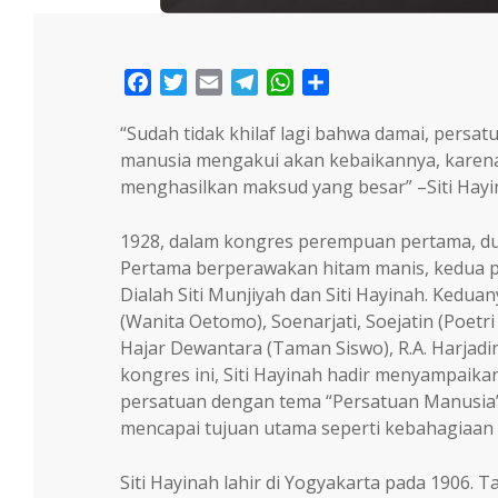
Facebook
Twitter
Email
Telegram
WhatsApp
Share
“Sudah tidak khilaf lagi bahwa damai, persa
manusia mengakui akan kebaikannya, karena
menghasilkan maksud yang besar” –Siti Hay
1928, dalam kongres perempuan pertama, d
Pertama berperawakan hitam manis, kedua p
Dialah Siti Munjiyah dan Siti Hayinah. Kedua
(Wanita Oetomo), Soenarjati, Soejatin (Poetri
Hajar Dewantara (Taman Siswo), R.A. Harjadin
kongres ini, Siti Hayinah hadir menyampaik
persatuan dengan tema “Persatuan Manusia”
mencapai tujuan utama seperti kebahagiaan 
Siti Hayinah lahir di Yogyakarta pada 1906. 