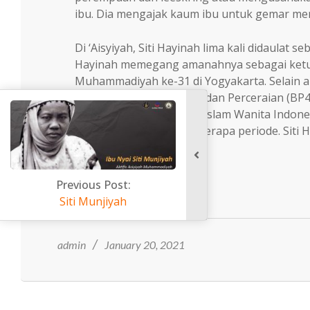
ibu. Dia mengajak kaum ibu untuk gemar me
Di ‘Aisyiyah, Siti Hayinah lima kali didaulat s
Hayinah memegang amanahnya sebagai ketua
Muhammadiyah ke-31 di Yogyakarta. Selain akti
Perkawinan Perselisihan dan Perceraian (BP
Musyawarah Organisasi Islam Wanita Indonesi
menjadi ketua dalam beberapa periode. Siti
kreatifitas dan amal.
Facebook
Twitter
Email
Telegram
WhatsApp
Share
2021-
01-
20
admin
January 20, 2021