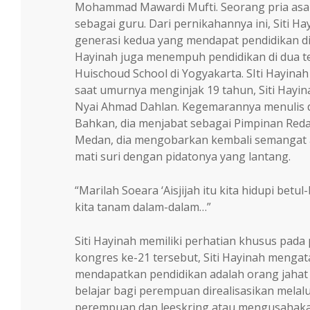
Mohammad Mawardi Mufti. Seorang pria asal
sebagai guru. Dari pernikahannya ini, Siti Ha
generasi kedua yang mendapat pendidikan di se
Hayinah juga menempuh pendidikan di dua tem
Huischoud School di Yogyakarta. SIti Hayinah m
saat umurnya menginjak 19 tahun, Siti Hayi
Nyai Ahmad Dahlan. Kegemarannya menulis 
Bahkan, dia menjabat sebagai Pimpinan Redaks
Medan, dia mengobarkan kembali semangat a
mati suri dengan pidatonya yang lantang.
“Marilah Soeara ‘Aisjijah itu kita hidupi betul
kita tanam dalam-dalam…”
Siti Hayinah memiliki perhatian khusus pad
kongres ke-21 tersebut, Siti Hayinah meng
mendapatkan pendidikan adalah orang jahat
belajar bagi perempuan direalisasikan melal
perempuan dan leeskring atau mengusahaka