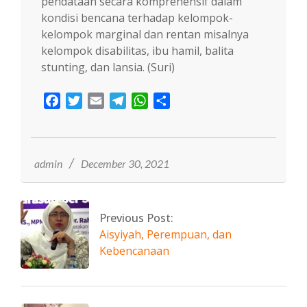
pendataan secara komprehensif dalam
kondisi bencana terhadap kelompok-
kelompok marginal dan rentan misalnya
kelompok disabilitas, ibu hamil, balita
stunting, dan lansia. (Suri)
Facebook
Twitter
Email
Telegram
WhatsApp
Share
2021-
12-
30
admin
December 30, 2021
Previous Post:
Aisyiyah, Perempuan, dan
Kebencanaan