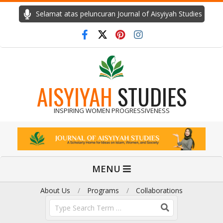
Skip
Selamat atas peluncuran Journal of Aisyiyah Studies
to
content
AISYIYAH
STUDIES
INSPIRING WOMEN PROGRESSIVENESS
Primary
MENU
Navigation
Menu
About Us
Programs
Collaborations
Search