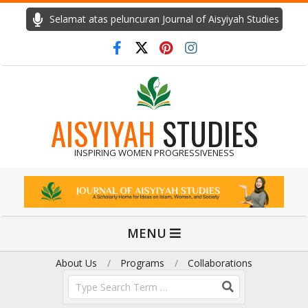
Skip
Selamat atas peluncuran Journal of Aisyiyah Studies
to
content
AISYIYAH
STUDIES
INSPIRING WOMEN PROGRESSIVENESS
Primary
MENU
Navigation
Menu
About Us
Programs
Collaborations
Search