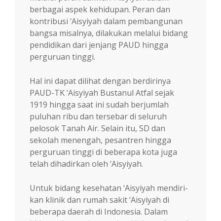
berbagai aspek kehidupan. Peran dan
kontribusi ‘Aisyiyah da­lam pembangunan
bangsa misalnya, dila­kukan melalui bidang
pendidikan dari jenjang PAUD hingga
perguruan tinggi.
Hal ini dapat dilihat dengan berdirinya
PAUD-TK ‘Aisyiyah Bustanul Atfal sejak
1919 hingga saat ini sudah berjumlah
puluhan ribu dan tersebar di seluruh
pelosok Tanah Air. Selain itu, SD dan
sekolah menengah, pesan­tren hingga
perguruan tinggi di beberapa kota juga
telah dihadir­kan oleh ‘Aisyiyah.
Untuk bidang kese­hatan ‘Aisyiyah men­­diri­
kan klinik dan ru­mah sakit ‘Ais­yiyah di
bebe­ra­pa daerah di Indo­ne­sia. Dalam