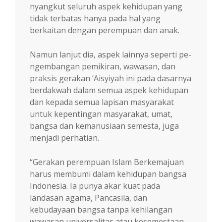
nyang­kut seluruh aspek kehidupan yang
tidak terbatas hanya pada hal yang
berkaitan dengan perempuan dan anak.
Namun lanjut dia, aspek lainnya seperti pe­
n­gembangan pemikiran, wawasan, dan
prak­sis gerakan ‘Aisyiyah ini pada dasarnya
ber­dakwah dalam semua aspek kehidupan
dan ke­­pada semua lapisan masyarakat
untuk ke­pen­tingan masyarakat, umat,
bangsa dan ke­ma­nusiaan semesta, juga
menjadi perhatian.
“Gerakan perempuan Islam Berkemajuan
harus membumi dalam kehidupan bangsa
In­donesia. Ia punya akar kuat pada
landasan aga­­ma, Pancasila, dan
kebudayaan bangsa tanpa kehilangan
wawasan universalitas atau kesemestaan