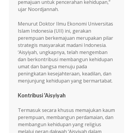
pemajuan untuk pencerahan kehi­dupan,”
ujar Noordjannah.
Menurut Doktor Ilmu Ekonomi Universitas
Islam Indonesia (UII) ini, gerakan
perempuan ber­kemajuan merupakan pilar
strategis ma­syarakat madani Indonesia.
‘Aisyiyah, ungkap­nya, telah mengemban
dan berkontribusi mem­­bangun kehidupan
umat dan bangsa me­nuju pada
peningkatan kesejahteraan, kea­dilan, dan
menjunjung kehidupan yang ber­martabat.
Kontribusi ‘Aisyiyah
Termasuk secara khusus memajukan kaum
perempuan, membangun perdamaian, dan
membangun kehidupan yang religius
melalui peran dakwah ‘Aisyiyah dalam