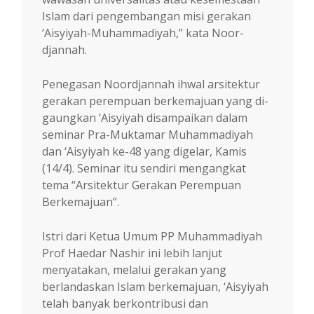
Islam dari pengembangan misi gerakan
‘Aisyiyah-Muhammadiyah,” kata Noor­
djannah.
Penegasan Noordjannah ihwal arsitektur
gerakan perempuan berkemajuan yang di­
gaung­kan ‘Aisyiyah disampaikan dalam
semi­nar Pra-Muktamar Muhammadiyah
dan ‘Aisyi­yah ke-48 yang digelar, Kamis
(14/4). Seminar itu sendiri mengangkat
tema “Arsitektur Gera­kan Perempuan
Berkemajuan”.
Istri dari Ketua Umum PP Muhammadiyah
Prof Haedar Nashir ini lebih lanjut
menyata­kan, melalui gerakan yang
berlandaskan Islam ber­kemajuan, ‘Aisyiyah
telah banyak berkon­tri­busi dan