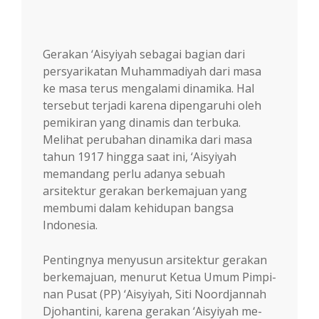
Gerakan ‘Aisyiyah sebagai bagian dari
persyarikatan Muham­ma­diyah dari masa
ke masa terus me­ngalami dinamika. Hal
ter­sebut terjadi karena dipengaruhi oleh
pemikiran yang dinamis dan terbuka.
Melihat perubahan dinamika dari masa
tahun 1917 hingga saat ini, ‘Aisyiyah
memandang per­lu adanya sebuah
arsitektur gerakan berke­ma­juan yang
membumi dalam kehidupan bangsa
Indonesia.
Pentingnya menyusun arsitektur gerakan
ber­ke­majuan, menurut Ketua Umum Pimpi­
nan Pusat (PP) ‘Aisyi­yah, Siti Noordjannah
Djohantini, karena gera­kan ‘Aisyiyah me­