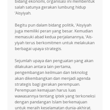
bidang eko­nomi, organi­sa­si ini mem­bentuk
salah satunya gera­kan lumbung hi­dup
‘Aisyiyah.
Be­gi­tu pun dalam bi­dang poli­tik, ‘Ais­yi­yah
juga memiliki peran yang besar. Ke­mudian
mema­suki abad kedua per­jalanan­nya, ‘Ais­
yiyah terus ber­komitmen untuk mela­kukan
berbagai upaya strategis.
Sejumlah upaya dan penguatan yang akan
dilakukan antara lain pertama,
pengembangan keilmuan dan teknolog
akan dikembangkan dan menjadi agenda
strategis bagi gerakan perempuan.
Perempuan kemajuan harus luas
wawasannya tentang iptek yang terkoneksi
dengan pandangan Islam berkemajuan
untuk meraih keselamatan dunia-akhirat.