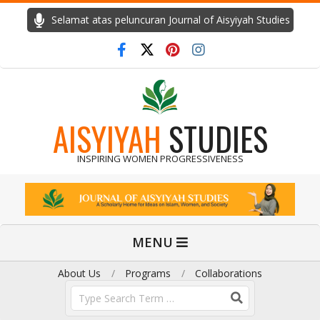
Skip
Selamat atas peluncuran Journal of Aisyiyah Studies
to
content
AISYIYAH
STUDIES
INSPIRING WOMEN PROGRESSIVENESS
Primary
MENU
Navigation
Menu
About Us
Programs
Collaborations
Search